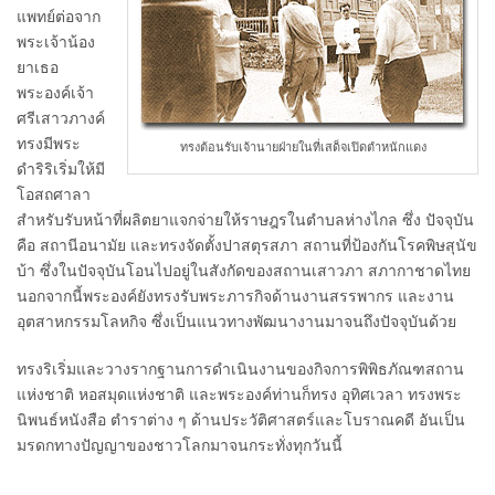
แพทย์ต่อจาก
พระเจ้าน้อง
ยาเธอ
พระองค์เจ้า
ศรีเสาวภางค์
ทรงมีพระ
ทรงต้อนรับเจ้านายฝ่ายในที่เสด็จเปิดตำหนักแดง
ดำริริเริ่มให้มี
โอสถศาลา
สำหรับรับหน้าที่ผลิตยาแจกจ่ายให้ราษฎรในตำบลห่างไกล ซึ่ง ปัจจุบัน
คือ สถานีอนามัย และทรงจัดตั้งปาสตุรสภา สถานที่ป้องกันโรคพิษสุนัข
บ้า ซึ่งในปัจจุบันโอนไปอยู่ในสังกัดของสถานเสาวภา สภากาชาดไทย
นอกจากนี้พระองค์ยังทรงรับพระภารกิจด้านงานสรรพากร และงาน
อุตสาหกรรมโลหกิจ ซึ่งเป็นแนวทางพัฒนางานมาจนถึงปัจจุบันด้วย
ทรงริเริ่มและวางรากฐานการดำเนินงานของกิจการพิพิธภัณฑสถาน
แห่งชาติ หอสมุดแห่งชาติ และพระองค์ท่านก็ทรง อุทิศเวลา ทรงพระ
นิพนธ์หนังสือ ตำราต่าง ๆ ด้านประวัติศาสตร์และโบราณคดี อันเป็น
มรดกทางปัญญาของชาวโลกมาจนกระทั่งทุกวันนี้