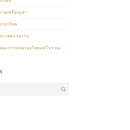
ิธภัณธ์
บายเครื่องบูชา
ากรุกไทย
ุดภาพตรวจงาน
กษณะการปกครองไทยแต่โบราณ
า