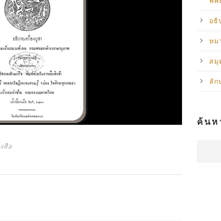
พิพ
อธิ
หม
สม
ลั
ค้นห
งสือ