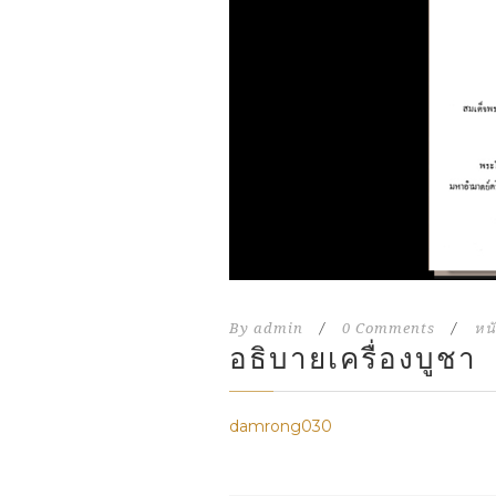
By
admin
/
0 Comments
/
หนั
อธิบายเครื่องบูชา
damrong030