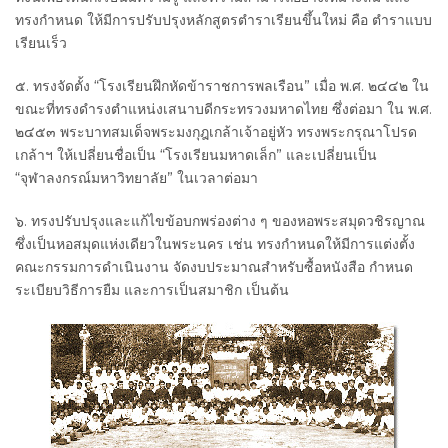
ทรงกำหนด ให้มีการปรับปรุงหลักสูตรตำราเรียนขึ้นใหม่ คือ ตำราแบบ
เรียนเร็ว
๕. ทรงจัดตั้ง “โรงเรียนฝึกหัดข้าราชการพลเรือน” เมื่อ พ.ศ. ๒๔๔๒ ใน
ขณะที่ทรงดำรงตำแหน่งเสนาบดีกระทรวงมหาดไทย ซึ่งต่อมา ใน พ.ศ.
๒๔๕๓ พระบาทสมเด็จพระมงกุฎเกล้าเจ้าอยู่หัว ทรงพระกรุณาโปรด
เกล้าฯ ให้เปลี่ยนชื่อเป็น “โรงเรียนมหาดเล็ก” และเปลี่ยนเป็น
“จุฬาลงกรณ์มหาวิทยาลัย” ในเวลาต่อมา
๖. ทรงปรับปรุงและแก้ไขข้อบกพร่องต่าง ๆ ของหอพระสมุดวชิรญาณ
ซึ่งเป็นหอสมุดแห่งเดียวในพระนคร เช่น ทรงกำหนดให้มีการแต่งตั้ง
คณะกรรมการดำเนินงาน จัดงบประมาณสำหรับซื้อหนังสือ กำหนด
ระเบียบวิธีการยืม และการเป็นสมาชิก เป็นต้น